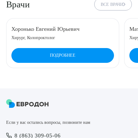
Врачи
ВСЕ ВРАЧИ
8 (863) 309-05-06
ЗАКАЗАТЬ ЗВОНОК
Хоронько Евгений Юрьевич
Мат
Хирург, Колопроктолог
Хир
ЗАПИСЬ ОНЛАЙН
ПОДРОБНЕЕ
Выберите сопутствующую услугу
ПОДТВЕРДИТЬ
Если у вас остались вопросы, позвоните нам
ОТПРАВИТЬ
8 (863) 309-05-06
Я даю согласие на
обработку персональных данных