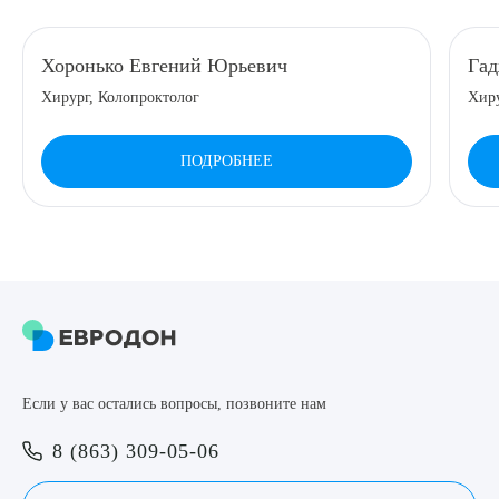
8 (863) 309-05-06
Хоронько Евгений Юрьевич
Гад
Хирург, Колопроктолог
Хир
ЗАКАЗАТЬ ЗВОНОК
ПОДРОБНЕЕ
ЗАПИСЬ ОНЛАЙН
Выберите сопутствующую услугу
ПОДТВЕРДИТЬ
Если у вас остались вопросы, позвоните нам
ОТПРАВИТЬ
8 (863) 309-05-06
Я даю согласие на
обработку персональных данных