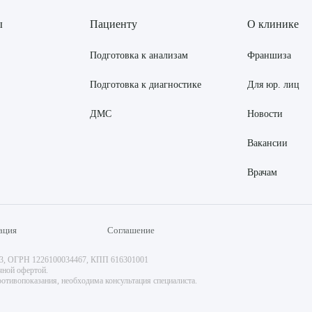
ы
Пациенту
О клинике
Подготовка к анализам
Франшиза
Подготовка к диагностике
Для юр. лиц
ДМС
Новости
Вакансии
Врачам
ация
Соглашение
73, ОГРН 1226100034467, КПП 616301001
чной офертой.
отивопоказания, необходима консультация специалиста.