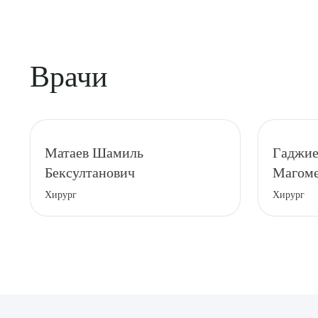
Врачи
Выбе
Матаев Шамиль
Гаджие
Бексултанович
Магоме
Хирург
Хирург
О