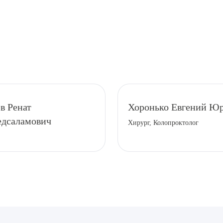
рите сопутствующую услугу
в Ренат
Хоронько Евгений Ю
дсаламович
Хирург, Колопроктолог
ПОДТВЕР
ТПРАВИТЬ
Я даю согласие на
обработку персональных да