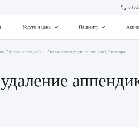
8 (86
и
Услуги и цены
Пациенту
Акци
ия (Удаление аппендикса)
Аппендэктомия (удаление аппендикса) 2 категория
удаление аппендик