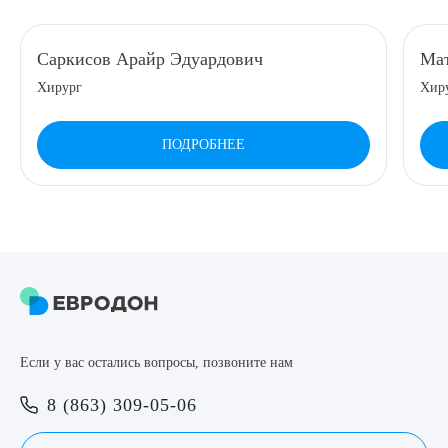
8 (863) 309-05-06
Саркисов Арайр Эдуардович
Мат
Хирург
Хир
ЗАКАЗАТЬ ЗВОНОК
ПОДРОБНЕЕ
ЗАПИСЬ ОНЛАЙН
Выберите сопутствующую услугу
ПОДТВЕРДИТЬ
Если у вас остались вопросы, позвоните нам
ОТПРАВИТЬ
8 (863) 309-05-06
Я даю согласие на
обработку персональных данных