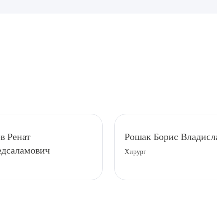
рите сопутствующую услугу
в Ренат
Рошак Борис Владисл
дсаламович
Хирург
ПОДТВЕР
ТПРАВИТЬ
Я даю согласие на
обработку персональных да