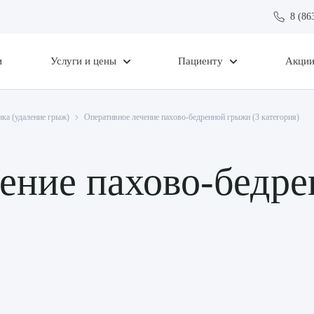
8 (86
и
Услуги и цены
Пациенту
Акци
ика (удаление грыж)
Оперативное лечение пахово-бедренной грыжи (3 категория)
ение пахово-бедре