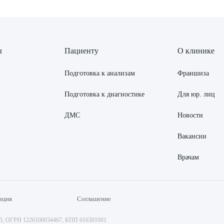
ы
Пациенту
О клинике
Подготовка к анализам
Франшиза
Подготовка к диагностике
Для юр. лиц
ДМС
Новости
Вакансии
Врачам
ация
Соглашение
73, ОГРН 1226100034467, КПП 616301001