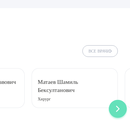
ВСЕ ВРАЧИ
авович
Матаев Шамиль
Бексултанович
ДИТЬ
Хирург
нных