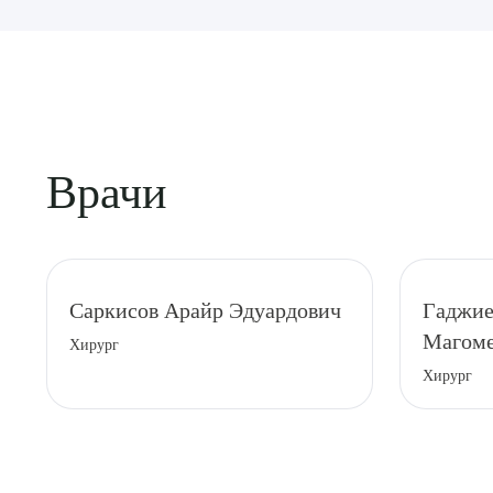
Врачи
Выбе
Саркисов Арайр Эдуардович
Гаджие
Магоме
Хирург
Хирург
О