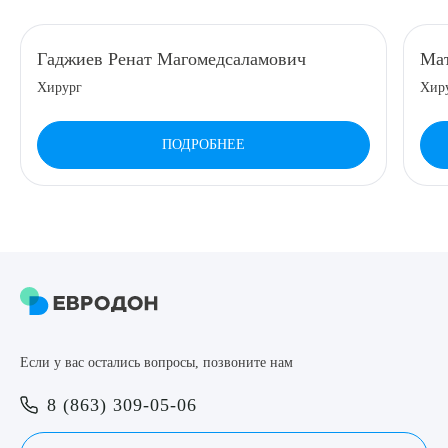
8 (863) 309-05-06
Гаджиев Ренат Магомедсаламович
Мат
Хирург
Хир
ЗАКАЗАТЬ ЗВОНОК
ПОДРОБНЕЕ
ЗАПИСЬ ОНЛАЙН
Выберите сопутствующую услугу
ПОДТВЕРДИТЬ
Если у вас остались вопросы, позвоните нам
ОТПРАВИТЬ
8 (863) 309-05-06
Я даю согласие на
обработку персональных данных