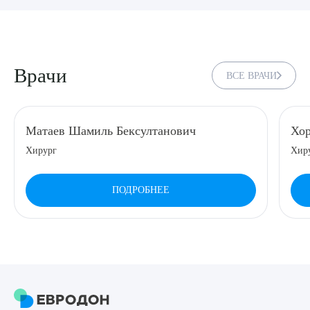
8 (863) 309-05-06
ЗАКАЗАТЬ ЗВОНОК
Врачи
ВСЕ ВРАЧИ
ЗАПИСЬ ОНЛАЙН
Матаев Шамиль Бексултанович
Хор
Хирург
Хиру
ПОДРОБНЕЕ
Выберите сопутствующую услугу
ПОДТВЕРДИТЬ
ОТПРАВИТЬ