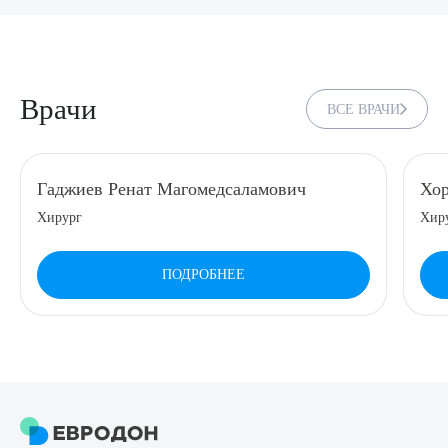
8 (863) 309-05-06
ЗАКАЗАТЬ ЗВОНОК
Врачи
ВСЕ ВРАЧИ
ЗАПИСЬ ОНЛАЙН
Гаджиев Ренат Магомедсаламович
Хор
Хирург
Хиру
ПОДРОБНЕЕ
Выберите сопутствующую услугу
ПОДТВЕРДИТЬ
ОТПРАВИТЬ