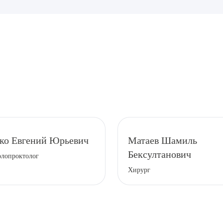
рите сопутствующую услугу
ко Евгений Юрьевич
Матаев Шамиль
Бексултанович
олопроктолог
ПОДТВЕР
Хирург
ТПРАВИТЬ
Я даю согласие на
обработку персональных да