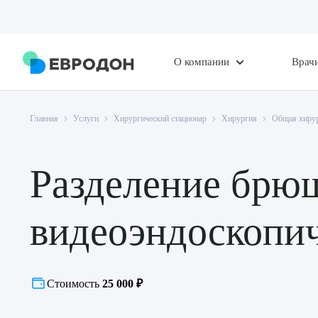
О компании
Врач
Главная
Услуги
Хирургический стационар
Хирургия
Общая хиру
Разделение брю
видеоэндоскопич
Стоимость
25 000 ₽