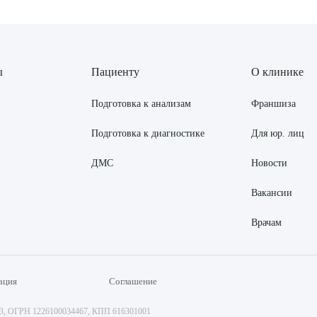
ы
Пациенту
О клинике
Подготовка к анализам
Франшиза
Подготовка к диагностике
Для юр. лиц
ДМС
Новости
Вакансии
Врачам
ация
Соглашение
73, ОГРН 1226100034467, КПП 616301001