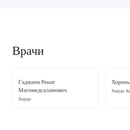
Врачи
Выбе
Гаджиев Ренат
Хоронь
Магомедсаламович
Хирург, К
Хирург
О