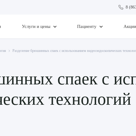
8 (86
и
Услуги и цены
Пациенту
Акци
ргия
Разделение брюшинных спаек с использованием видеоэндоскопических технолог
шинных спаек с ис
еских технологий 