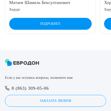
Матаев Шамиль Бексултанович
Хор
8 (863) 309-05-06
Хирург
Хиру
ЗАКАЗАТЬ ЗВОНОК
ПОДРОБНЕЕ
ЗАПИСЬ ОНЛАЙН
Выберите сопутствующую услугу
Если у вас остались вопросы, позвоните нам
ПОДТВЕРДИТЬ
8 (863) 309-05-06
ОТПРАВИТЬ
Я даю согласие на
обработку персональных данных
ЗАКАЗАТЬ ЗВОНОК