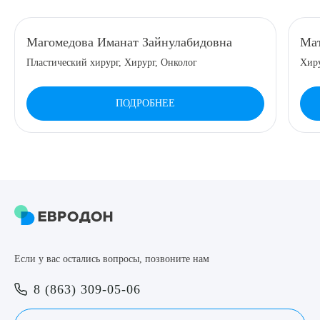
8 (863) 309-05-06
Магомедова Иманат Зайнулабидовна
Мат
Пластический хирург, Хирург, Онколог
Хир
ЗАКАЗАТЬ ЗВОНОК
ПОДРОБНЕЕ
ЗАПИСЬ ОНЛАЙН
Выберите сопутствующую услугу
ПОДТВЕРДИТЬ
Если у вас остались вопросы, позвоните нам
ОТПРАВИТЬ
8 (863) 309-05-06
Я даю согласие на
обработку персональных данных