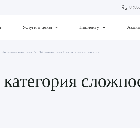
8 (86
и
Услуги и цены
Пациенту
Акци
Интимная пластика
Лабиопластика 1 категория сложности
 категория сложно