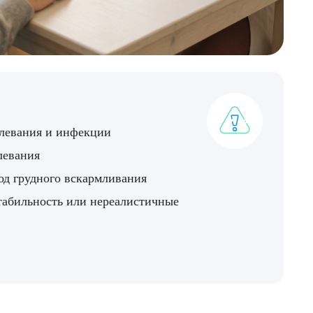
олевания и инфекции
левания
од грудного вскармливания
табильность или нереалистичные
ДИТЬ
нных