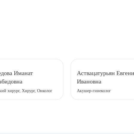
ное снижение чувствительности, которые проходят сам
дова Иманат
Аствацатурьян Евген
абидовна
Ивановна
кий хирург, Хирург, Онколог
Акушер-гинеколог