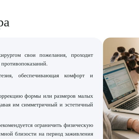
ра
хирургом свои пожелания, проходит
я противопоказаний.
стезия, обеспечивающая комфорт и
оррекцию формы или размеров малых
давая им симметричный и эстетичный
екомендуется ограничить физическую
тимной близости на период заживления