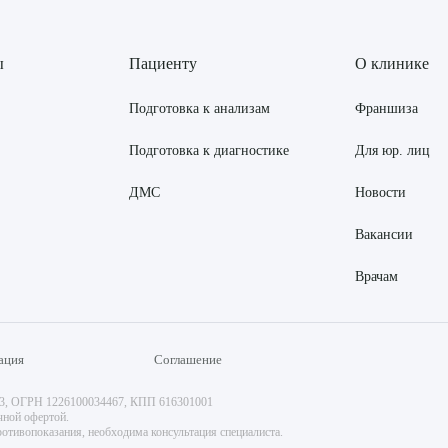
ы
Пациенту
О клинике
Подготовка к анализам
Франшиза
Подготовка к диагностике
Для юр. лиц
ДМС
Новости
Вакансии
Врачам
ация
Соглашение
73, ОГРН 1226100034467, КПП 616301001
чной офертой.
отивопоказания, необходима консультация специалиста.