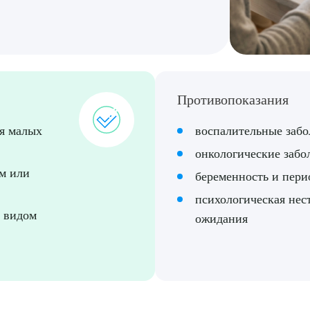
Противопоказания
ия малых
воспалительные заб
рите сопутствующую услугу
онкологические забо
м или
беременность и пери
психологическая нес
ПОДТВЕР
м видом
ожидания
ТПРАВИТЬ
Я даю согласие на
обработку персональных да