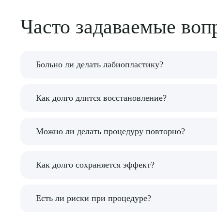
Часто задаваемые воп
Больно ли делать лабиопластику?
Процедура проходит под местной анестезией, 
Как долго длится восстановление?
Основные отеки проходят за 1-2 недели, полно
Можно ли делать процедуру повторно?
При необходимости коррекцию можно провести 
Как долго сохраняется эффект?
Результат операции является постоянным, так 
Есть ли риски при процедуре?