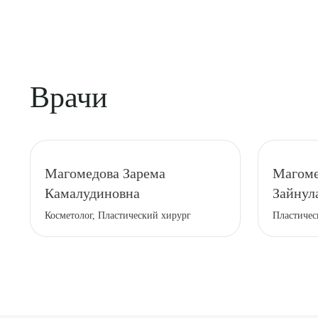
Возможны небольшие отеки, синяки или времен
Врачи
Магомедова Зарема
Магоме
Камалудиновна
Зайнул
Косметолог, Пластический хирург
Пластичес