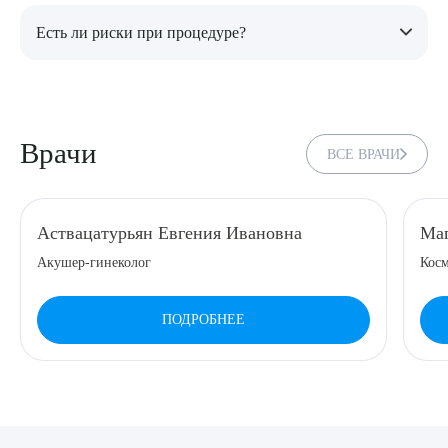
Результат операции является постоянным, поскольку
Есть ли риски при процедуре?
удаленные ткани не восстанавливаются.
Как и при любом хирургическом вмешательстве, возможны
отеки, небольшие гематомы или временная потеря
чувствительности, которые проходят в период
Врачи
восстановления.
ВСЕ ВРАЧИ
Аствацатурьян Евгения Ивановна
Маг
Акушер-гинеколог
Косм
ПОДРОБНЕЕ