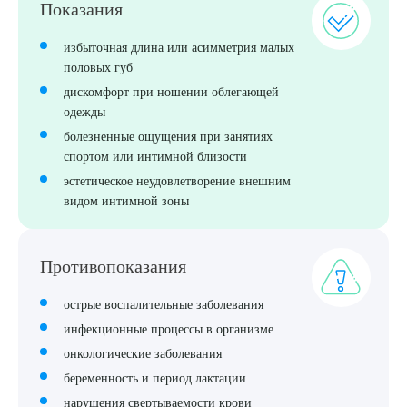
Показания
избыточная длина или асимметрия малых
половых губ
дискомфорт при ношении облегающей
Выберите сопутствующую услугу
одежды
болезненные ощущения при занятиях
спортом или интимной близости
эстетическое неудовлетворение внешним
ПОДТВЕРДИТЬ
видом интимной зоны
ОТПРАВИТЬ
Я даю согласие на
обработку персональных данных
Противопоказания
острые воспалительные заболевания
инфекционные процессы в организме
онкологические заболевания
беременность и период лактации
нарушения свертываемости крови