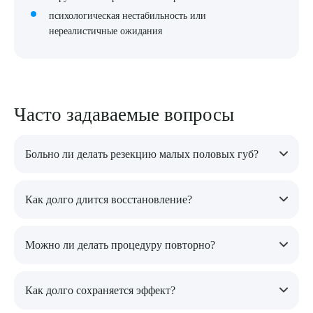
психологическая нестабильность или
нереалистичные ожидания
Часто задаваемые вопросы
Больно ли делать резекцию малых половых губ?
Операция проводится под анестезией, поэтому боли во время
Как долго длится восстановление?
процедуры нет. После вмешательства возможен небольшой
дискомфорт, который проходит в течение нескольких дней.
Основные отеки и дискомфорт проходят в течение 1-2
Можно ли делать процедуру повторно?
недель, полное заживление занимает около 4-6 недель.
Повторная коррекция обычно не требуется, но возможна при
Как долго сохраняется эффект?
необходимости доработки формы или устранения
асимметрии.