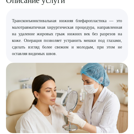
Описание услуги
8 (863) 309-05-06
Трансконъюнктивальная нижняя блефаропластика — это
ЗАКАЗАТЬ ЗВОНОК
малотравматичная хирургическая процедура, направленная
на удаление жировых грыж нижних век без разрезов на
коже. Операция позволяет устранить мешки под глазами,
ЗАПИСЬ ОНЛАЙН
сделать взгляд более свежим и молодым, при этом не
оставляя видимых швов.