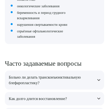
онкологические заболевания
беременность и период грудного
вскармливания
нарушения свертываемости крови
серьёзные офтальмологические
заболевания
Часто задаваемые вопросы
Больно ли делать трансконъюнктивальную
блефаропластику?
Операция проводится под анестезией, поэтому пациент не
Как долго длится восстановление?
испытывает боли. Восстановление проходит с минимальным
дискомфортом.