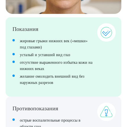
Показания
жировые грыжи нижних век («мешки»
под глазами)
Выберите сопутствующую услугу
усталый и уставший вид глаз
отсутствие выраженного избытка кожи на
нижних веках
ПОДТВЕРДИТЬ
желание омолодить внешний вид без
наружных разрезов
ОТПРАВИТЬ
Я даю согласие на
обработку персональных данных
Противопоказания
острые воспалительные процессы в
области глаз