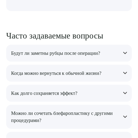
Часто задаваемые вопросы
Будут ли заметны рубцы после операции?
Разрезы выполняются в естественных складках века, поэтому
Когда можно вернуться к обычной жизни?
после заживления они практически незаметны.
Полное восстановление занимает 7–14 дней, но большинство
Как долго сохраняется эффект?
пациентов возвращаются к повседневным делам уже через
неделю.
Результат блефаропластики сохраняется от 5 до 10 лет, в
Можно ли сочетать блефаропластику с другими
зависимости от индивидуальных особенностей кожи и
процедурами?
скорости возрастных изменений.
Да, часто процедуру комбинируют с кантопексией,