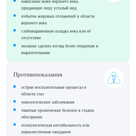
нависание кожи верхнего века,
ОТПРАВИТЬ
придающее лицу усталый вид
Я даю согласие на
обработку персональных данных
избыток жировых отложений в области
верхнего века
слабовыраженная складка века или её
отсутствие
желание сделать взгляд более открытым и
выразительным
Противопоказания
острые воспалительные процессы в
области глаз
онкологические заболевания
тяжёлые хронические болезни в стадии
обострения
психологическая нестабильность или
нереалистичные ожидания