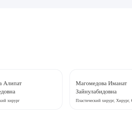
рите сопутствующую услугу
а Алипат
Магомедова Иманат
довна
Зайнулабидовна
ПОДТВЕР
кий хирург
Пластический хирург, Хирург,
ТПРАВИТЬ
Я даю согласие на
обработку персональных да