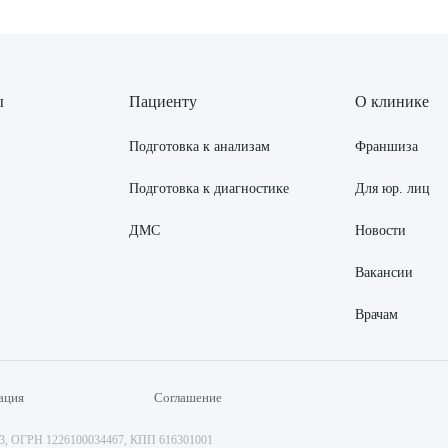
ы
Пациенту
О клинике
Подготовка к анализам
Франшиза
Подготовка к диагностике
Для юр. лиц
ДМС
Новости
Вакансии
Врачам
ация
Соглашение
73, ОГРН 1226100034467, КПП 616301001