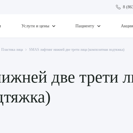
8 (86
и
Услуги и цены
Пациенту
Акци
Пластика лица
SMAS лифтинг нижней две трети лица (композитная подтяжка)
ижней две трети л
дтяжка)