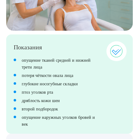
Показания
опущение тканей средней и нижней
Выберите сопутствующую услугу
трети лица
потеря чёткости овала лица
глубокие носогубные складки
ПОДТВЕРДИТЬ
птоз уголков рта
дряблость кожи шеи
ОТПРАВИТЬ
второй подбородок
Я даю согласие на
обработку персональных данных
опущение наружных уголков бровей и
век