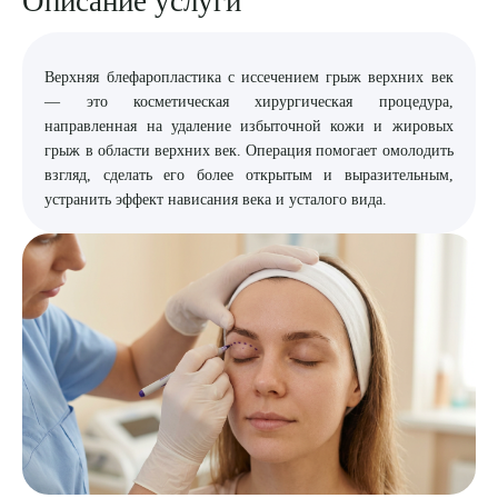
Описание услуги
8 (863) 309-05-06
Верхняя блефаропластика с иссечением грыж верхних век
ЗАКАЗАТЬ ЗВОНОК
— это косметическая хирургическая процедура,
направленная на удаление избыточной кожи и жировых
грыж в области верхних век. Операция помогает омолодить
ЗАПИСЬ ОНЛАЙН
взгляд, сделать его более открытым и выразительным,
устранить эффект нависания века и усталого вида.