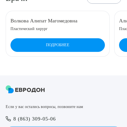
8 (863) 309-05-06
Волкова Алипат Магомедовна
Али
ЗАКАЗАТЬ ЗВОНОК
Пластический хирург
Плас
ЗАПИСЬ ОНЛАЙН
ПОДРОБНЕЕ
Выберите сопутствующую услугу
ПОДТВЕРДИТЬ
Если у вас остались вопросы, позвоните нам
ОТПРАВИТЬ
8 (863) 309-05-06
Я даю согласие на
обработку персональных данных