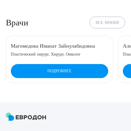
8 (863) 309-05-06
Врачи
ВСЕ ВРАЧИ
ЗАКАЗАТЬ ЗВОНОК
ЗАПИСЬ ОНЛАЙН
Магомедова Иманат Зайнулабидовна
Али
Пластический хирург, Хирург, Онколог
Плас
ПОДРОБНЕЕ
Выберите сопутствующую услугу
ПОДТВЕРДИТЬ
ОТПРАВИТЬ