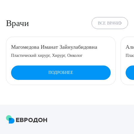
8 (863) 309-05-06
Врачи
ВСЕ ВРАЧИ
ЗАКАЗАТЬ ЗВОНОК
ЗАПИСЬ ОНЛАЙН
Магомедова Иманат Зайнулабидовна
Али
Пластический хирург, Хирург, Онколог
Плас
ПОДРОБНЕЕ
Выберите сопутствующую услугу
ПОДТВЕРДИТЬ
ОТПРАВИТЬ