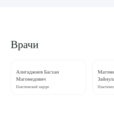
Врачи
Выбе
Алигаджиев Басхан
Магоме
Магомедович
Зайнул
Пластический хирург
Пластичес
О