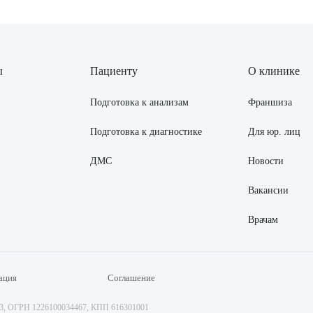
ы
Пациенту
О клинике
Подготовка к анализам
Франшиза
Подготовка к диагностике
Для юр. лиц
ДМС
Новости
Вакансии
Врачам
ация
Соглашение
73, ОГРН 1226100034467, КПП 616301001