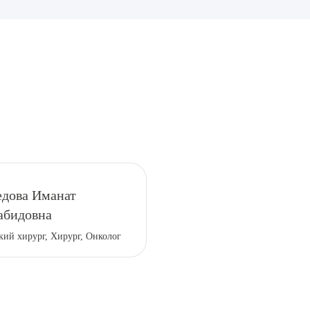
рите сопутствующую услугу
дова Иманат
абидовна
ПОДТВЕР
кий хирург, Хирург, Онколог
ТПРАВИТЬ
Я даю согласие на
обработку персональных да