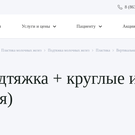
8 (86
и
Услуги и цены
Пациенту
Акци
Пластика молочных желез
Подтяжка молочных желез
Пластика
Вертикальна
дтяжка + круглые
я)