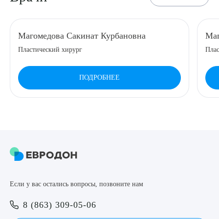
8 (863) 309-05-06
Магомедова Сакинат Курбановна
Маг
ЗАКАЗАТЬ ЗВОНОК
Пластический хирург
Плас
ЗАПИСЬ ОНЛАЙН
ПОДРОБНЕЕ
Выберите сопутствующую услугу
ПОДТВЕРДИТЬ
Если у вас остались вопросы, позвоните нам
ОТПРАВИТЬ
8 (863) 309-05-06
Я даю согласие на
обработку персональных данных