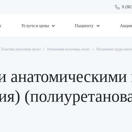
8 (86
и
Услуги и цены
Пациенту
Акци
Пластика молочных желез
Увеличение молочных желез
Увеличение груди анато
ди анатомическими
ния) (полиуретанов