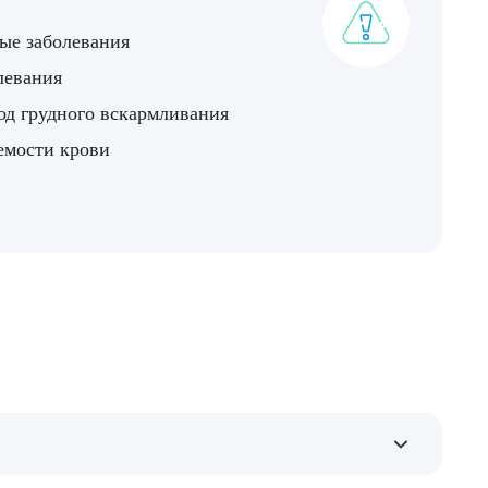
ые заболевания
нных
левания
од грудного вскармливания
емости крови