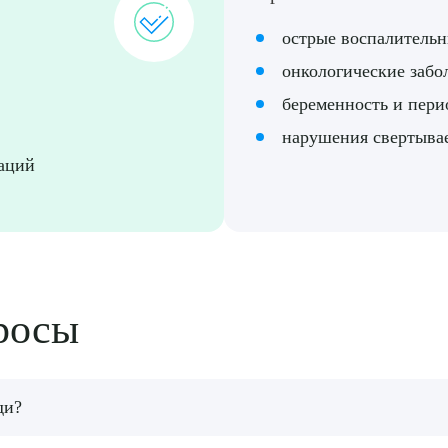
острые воспалительн
ТПРАВИТЬ
Я даю согласие на
обработку персональных да
онкологические забо
беременность и пери
нарушения свертыва
раций
росы
ди?