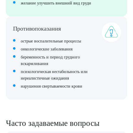
желание улучшить внешний вид груди
Выберите сопутствующую услугу
Противопоказания
острые воспалительные процессы
ПОДТВЕРДИТЬ
онкологические заболевания
беременность и период грудного
ОТПРАВИТЬ
вскармливания
Я даю согласие на
обработку персональных данных
психологическая нестабильность или
нереалистичные ожидания
нарушения свертываемости крови
Часто задаваемые вопросы