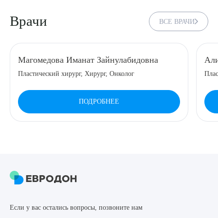
чувствительности и индивидуальную реакцию организма.
Врачи
Все детали обсуждаются с хирургом на консультации.
ВСЕ ВРАЧИ
Магомедова Иманат Зайнулабидовна
Али
Пластический хирург, Хирург, Онколог
Плас
ПОДРОБНЕЕ
Если у вас остались вопросы, позвоните нам