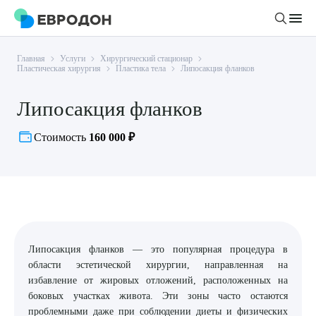
Главная
Услуги
Хирургический стационар
Личный кабинет
Пластическая хирургия
Пластика тела
Липосакция фланков
Липосакция фланков
О компании
Новости
Стоимость
160 000 ₽
Врачи
Статьи
Руководство клиники
Услуги и цены
Вакансии
Направления
Пациенту
Врачам
Лабораторная диагностика
Подготовка к анализам
Правовая информация
Липосакция фланков — это популярная процедура в
Инструментальная диагностика
Акции
Подготовка к диагностике
области эстетической хирургии, направленная на
Политика конфиденциальности
Хирургический стационар
избавление от жировых отложений, расположенных на
ДМС
Филиалы
Пользовательское соглашение
боковых участках живота. Эти зоны часто остаются
проблемными даже при соблюдении диеты и физических