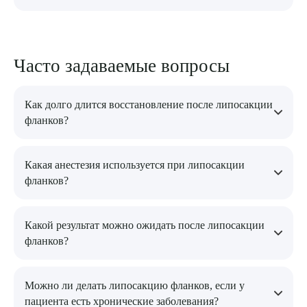
Часто задаваемые вопросы
Как долго длится восстановление после липосакции
фланков?
Восстановление обычно занимает несколько дней, в
Какая анестезия используется при липосакции
зависимости от объема операции. Полный результат
фланков?
становится заметен спустя 2-3 месяца, когда исчезают отеки и
гематомы.
Обычно используется местная анестезия, что обеспечивает
Какой результат можно ожидать после липосакции
комфорт пациента в ходе процедуры. В некоторых случаях
фланков?
возможно применение общей анестезии, если операция
объемная.
Липосакция позволяет заметно уменьшить объем жира в
Можно ли делать липосакцию фланков, если у
области боков, улучшив силуэт и визуально уменьшив
пациента есть хронические заболевания?
талию. Результаты операции сохраняются при соблюдении