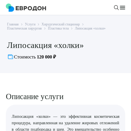
Главная
Услуги
Хирургический стационар
Личный кабинет
Пластическая хирургия
Пластика тела
Липосакция «холки»
Липосакция «холки»
О компании
Новости
Стоимость
120 000 ₽
Врачи
Статьи
Руководство клиники
Услуги и цены
Вакансии
Направления
Пациенту
Врачам
Описание услуги
Лабораторная диагностика
Подготовка к анализам
Правовая информация
Инструментальная диагностика
Акции
Подготовка к диагностике
Политика конфиденциальности
Хирургический стационар
Липосакция «холки» — это эффективная косметическая
ДМС
Филиалы
Пользовательское соглашение
процедура, направленная на удаление жировых отложений
в области подбородка и шеи. Это вмешательство особенно