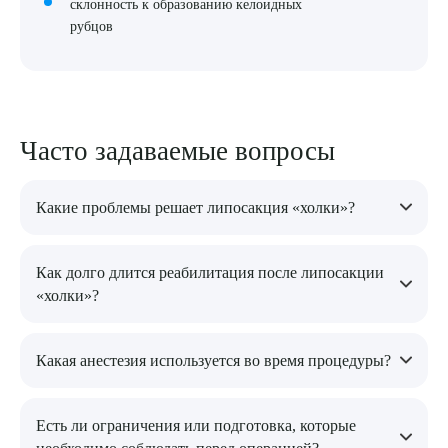
склонность к образованию келоидных
рубцов
Часто задаваемые вопросы
Какие проблемы решает липосакция «холки»?
Липосакция «холки» эффективно устраняет избыточные
Как долго длится реабилитация после липосакции
жировые отложения в области подбородка и шеи, улучшая
«холки»?
контуры лица и придавая ему более молодой и подтянутый
вид.
Реабилитация после операции занимает от нескольких дней
Какая анестезия используется во время процедуры?
до двух недель, в зависимости от индивидуальных
особенностей пациента и соблюдения рекомендаций врача.
Операция проводится под местной анестезией, что позволяет
Есть ли ограничения или подготовка, которые
избежать болевых ощущений. В редких случаях может быть