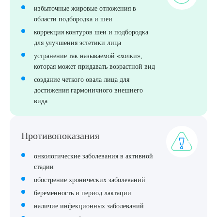
избыточные жировые отложения в
области подбородка и шеи
коррекция контуров шеи и подбородка
для улучшения эстетики лица
устранение так называемой «холки»,
которая может придавать возрастной вид
создание четкого овала лица для
достижения гармоничного внешнего
Выберите сопутствующую услугу
вида
Противопоказания
ПОДТВЕРДИТЬ
ОТПРАВИТЬ
онкологические заболевания в активной
стадии
Я даю согласие на
обработку персональных данных
обострение хронических заболеваний
беременность и период лактации
наличие инфекционных заболеваний