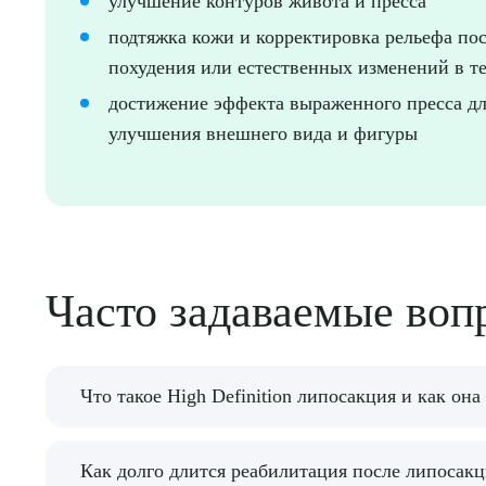
улучшение контуров живота и пресса
подтяжка кожи и корректировка рельефа по
похудения или естественных изменений в т
достижение эффекта выраженного пресса д
улучшения внешнего вида и фигуры
Часто задаваемые воп
Что такое High Definition липосакция и как она
High Definition липосакция позволяет не толь
Как долго длится реабилитация после липосак