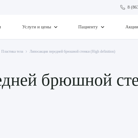
8 (86
и
Услуги и цены
Пациенту
Акци
Пластика тела
Липосакция передней брюшной стенки (High definition)
едней брюшной сте