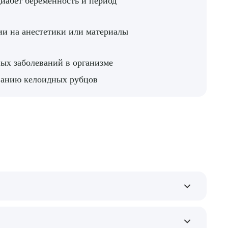
диабет беременность и период
ии на анестетики или материалы
ых заболеваний в организме
ванию келоидных рубцов
мышц пресса, подчеркивая их форму. Это