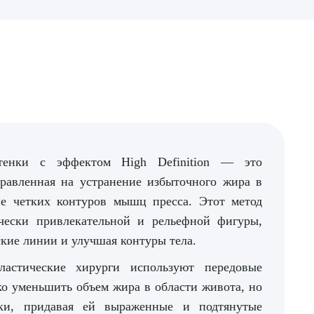
тенки с эффектом High Definition — это
правленная на устранение избыточного жира в
ие четких контуров мышц пресса. Этот метод
ически привлекательной и рельефной фигуры,
кие линии и улучшая контуры тела.
астические хирурги используют передовые
ко уменьшить объем жира в области живота, но
и, придавая ей выраженные и подтянутые