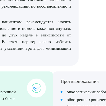
 рекомендациям по восстановлению и
рите сопутствующую услугу
пациентам рекомендуется носить
новление и помочь коже подтянуться.
й до двух недель в зависимости от
. В этот период важно избегать
ПОДТВЕР
ть указаниям врача для минимизации
ТПРАВИТЬ
Я даю согласие на
обработку персональных да
Противопоказания
 брюшной
онкологические забо
 и боков
обострение хроничес