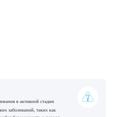
ДИТЬ
нных
левания в активной стадии
ких заболеваний, таких как