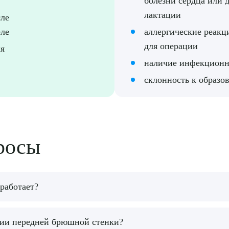
болезни сердца или 
лактации
сле
еле
аллергические реакц
для операции
ля
наличие инфекционн
склонность к образо
росы
 работает?
ко удалить лишний жир, но и создать рельефные контуры 
ции передней брюшной стенки?