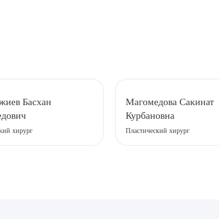
жиев Басхан
Магомедова Сакинат
дович
Курбановна
кий хирург
Пластический хирург