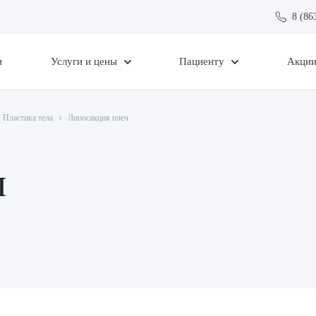
8 (86
и
Услуги и цены
Пациенту
Акци
Пластика тела
Липосакция плеч
ч