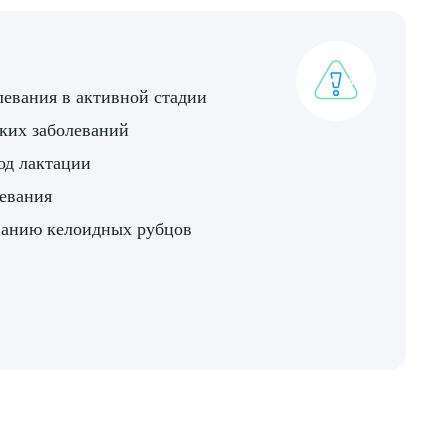
ДИТЬ
левания в активной стадии
нных
ких заболеваний
од лактации
евания
ванию келоидных рубцов