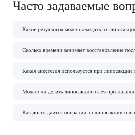
Часто задаваемые воп
Какие результаты можно ожидать от липосакци
Процедура позволяет значительно улучшить фо
Сколько времени занимает восстановление пос
Восстановление занимает от нескольких дней д
Какая анестезия используется при липосакции 
компрессионное белье для ускорения процесса 
Обычно применяется местная анестезия, однако
Можно ли делать липосакцию плеч при наличии
Перед операцией необходимо пройти обследова
Как долго длится операция по липосакции плеч
пациента.
Операция обычно занимает от 1 до 2 часов, в з