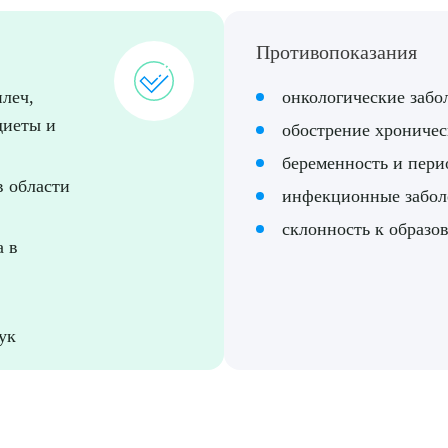
Противопоказания
ПОДТВЕР
леч,
онкологические забо
ТПРАВИТЬ
Я даю согласие на
обработку персональных да
диеты и
обострение хроничес
беременность и пери
в области
инфекционные забол
склонность к образо
а в
ук