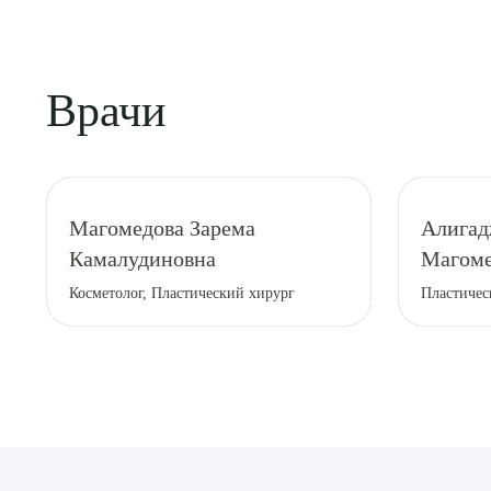
Врачи
Магомедова Зарема
Алигад
Камалудиновна
Магоме
Косметолог, Пластический хирург
Пластичес