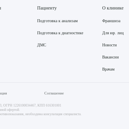
ы
Пациенту
О клинике
Подготовка к анализам
Франшиза
Подготовка к диагностике
Для юр. лиц
ДМС
Новости
Вакансии
Врачам
ация
Соглашение
73, ОГРН 1226100034467, КПП 616301001
чной офертой.
отивопоказания, необходима консультация специалиста.