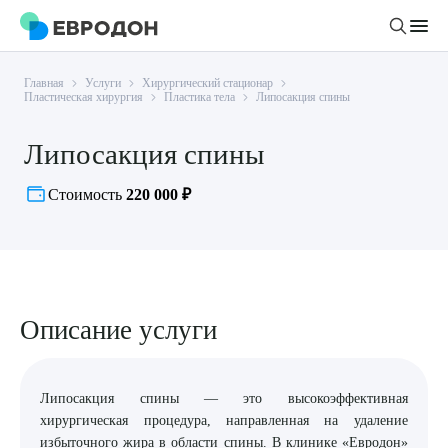
Главная
Услуги
Хирургический стационар
Личный кабинет
Пластическая хирургия
Пластика тела
Липосакция спины
Липосакция спины
О компании
Новости
Стоимость
220 000 ₽
Врачи
Статьи
Руководство клиники
Услуги и цены
Вакансии
Направления
Пациенту
Врачам
Описание услуги
Лабораторная диагностика
Подготовка к анализам
Правовая информация
Инструментальная диагностика
Акции
Подготовка к диагностике
Политика конфиденциальности
Хирургический стационар
Липосакция спины — это высокоэффективная
ДМС
Филиалы
Пользовательское соглашение
хирургическая процедура, направленная на удаление
избыточного жира в области спины. В клинике «Евродон»