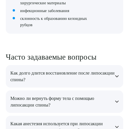
хирургические материалы
инфекционные заболевания
склонность к образованию келоидных
рубцов
Часто задаваемые вопросы
Как долго длится восстановление после липосакции
спины?
Реабилитация обычно занимает от 1 до 2 недель. В это время
Можно ли вернуть форму тела с помощью
важно соблюдать все рекомендации врача, носить
липосакции спины?
компрессионное белье и избегать физических нагрузок.
Да, липосакция спины эффективно корректирует контуры
Какая анестезия используется при липосакции
тела, устраняя жировые отложения, что помогает добиться