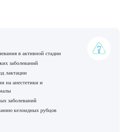
ДИТЬ
нных
левания в активной стадии
ких заболеваний
од лактации
ии на анестетики и
риалы
ых заболеваний
ванию келоидных рубцов