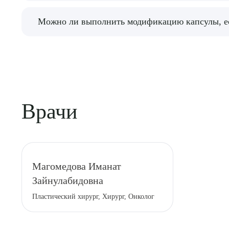
После операции пациенту следует соблюдать ог
Можно ли выполнить модификацию капсулы, ес
важно соблюдать рекомендации по уходу за гру
В этом случае важно проконсультироваться с 
обследования, чтобы убедиться в отсутствии п
Врачи
Магомедова Иманат
Зайнулабидовна
Пластический хирург, Хирург, Онколог