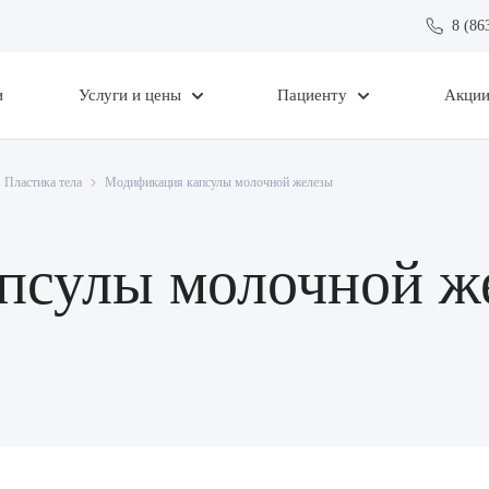
8 (86
и
Услуги и цены
Пациенту
Акци
Пластика тела
Модификация капсулы молочной железы
псулы молочной ж