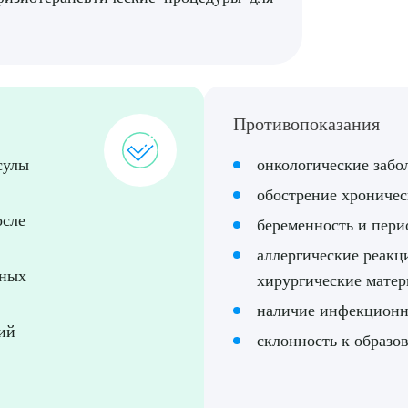
рите сопутствующую услугу
ПОДТВЕР
Противопоказания
ТПРАВИТЬ
Я даю согласие на
обработку персональных да
сулы
онкологические забо
обострение хроничес
осле
беременность и пери
аллергические реакц
нных
хирургические мате
наличие инфекционн
ий
склонность к образо