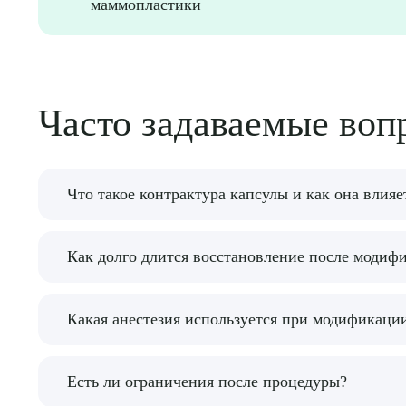
маммопластики
Часто задаваемые воп
Что такое контрактура капсулы и как она влияе
Контрактура капсулы — это патологическое упл
Как долго длится восстановление после модиф
болезненные ощущения, изменение формы груди
дефект.
Реабилитация обычно занимает от нескольких д
Какая анестезия используется при модификаци
избегать интенсивных физических нагрузок и с
Процедура проводится под местной или общей а
Есть ли ограничения после процедуры?
безопасна и тщательно подбирается для каждого