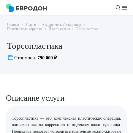
Главная
Услуги
Хирургический стационар
Личный кабинет
Пластическая хирургия
Пластика тела
Торсопластика
Торсопластика
О компании
Новости
Стоимость
790 000 ₽
Врачи
Статьи
Руководство клиники
Услуги и цены
Вакансии
Направления
Пациенту
Врачам
Описание услуги
Лабораторная диагностика
Подготовка к анализам
Правовая информация
Инструментальная диагностика
Акции
Подготовка к диагностике
Политика конфиденциальности
Хирургический стационар
Торсопластика — это комплексная пластическая операция,
ДМС
Филиалы
Пользовательское соглашение
направленная на коррекцию и подтяжку кожи туловища.
Процедура помогает устранить избыточные кожно-жировые