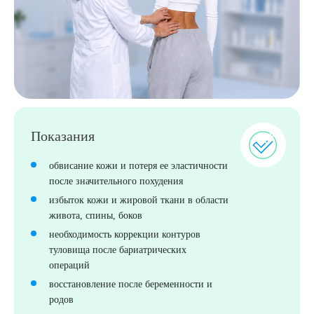
Показания
обвисание кожи и потеря ее эластичности
Выберите сопутствующую услугу
после значительного похудения
избыток кожи и жировой ткани в области
живота, спины, боков
необходимость коррекции контуров
ПОДТВЕРДИТЬ
туловища после бариатрических
операций
ОТПРАВИТЬ
восстановление после беременности и
Я даю согласие на
обработку персональных данных
родов