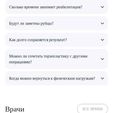
Сколько времени занимает реабилитация?
Первичный восстановительный период длится 2-4 недели,
Будут ли заметны рубцы?
полное заживление занимает до нескольких месяцев.
Швы располагаются в малозаметных местах, а со временем
Как долго сохраняется результат?
становятся менее выраженными.
При поддержании стабильного веса и здорового образа
Можно ли сочетать торзопластику с другими
жизни эффект сохраняется на долгие годы.
операциями?
Да, часто процедуру совмещают с липосакцией,
Когда можно вернуться к физическим нагрузкам?
абдоминопластикой или подтяжкой груди для комплексного
результата.
Легкая активность возможна через 3-4 недели, интенсивные
тренировки — через 2-3 месяца.
Врачи
ВСЕ ВРАЧИ