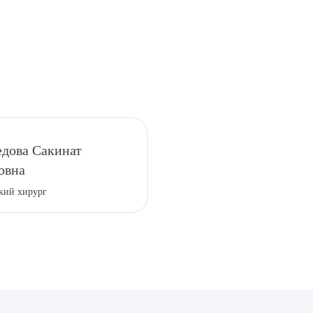
рите сопутствующую услугу
дова Сакинат
овна
кий хирург
ПОДТВЕР
ТПРАВИТЬ
Я даю согласие на
обработку персональных да