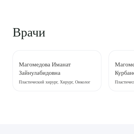
Врачи
Выбе
Магомедова Иманат
Магоме
Зайнулабидовна
Курбан
Пластический хирург, Хирург, Онколог
Пластичес
О