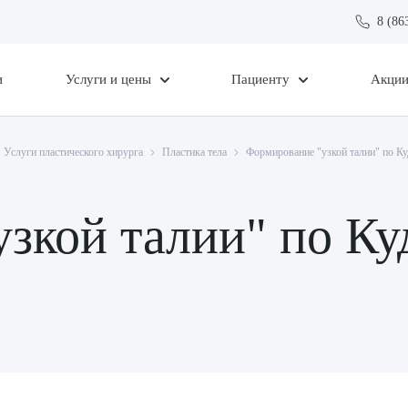
8 (86
и
Услуги и цены
Пациенту
Акци
Услуги пластического хирурга
Пластика тела
Формирование "узкой талии" по Ку
зкой талии" по Ку