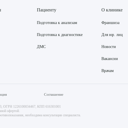
ы
Пациенту
О клинике
Подготовка к анализам
Франшиза
Подготовка к диагностике
Для юр. лиц
ДМС
Новости
Вакансии
Врачам
ация
Соглашение
73, ОГРН 1226100034467, КПП 616301001
чной офертой.
отивопоказания, необходима консультация специалиста.