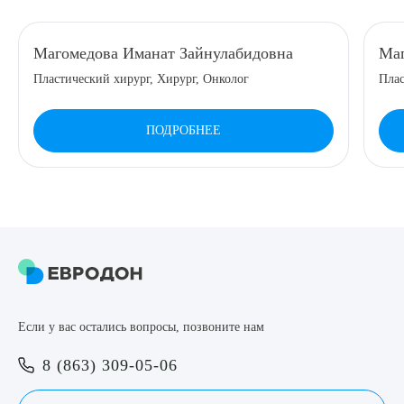
8 (863) 309-05-06
Магомедова Иманат Зайнулабидовна
Маг
Пластический хирург, Хирург, Онколог
Плас
ЗАКАЗАТЬ ЗВОНОК
ПОДРОБНЕЕ
ЗАПИСЬ ОНЛАЙН
Выберите сопутствующую услугу
ПОДТВЕРДИТЬ
Если у вас остались вопросы, позвоните нам
ОТПРАВИТЬ
8 (863) 309-05-06
Я даю согласие на
обработку персональных данных