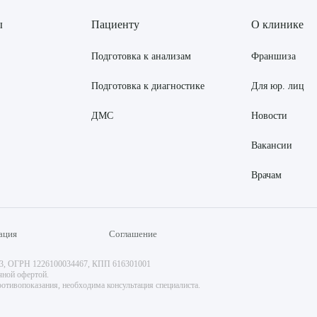
ы
Пациенту
О клинике
Подготовка к анализам
Франшиза
Подготовка к диагностике
Для юр. лиц
ДМС
Новости
Вакансии
Врачам
ация
Соглашение
73, ОГРН 1226100034467, КПП 616301001
чной офертой.
отивопоказания, необходима консультация специалиста.