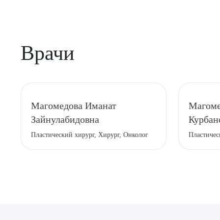
Врачи
Выбе
Магомедова Иманат
Магоме
Зайнулабидовна
Курбан
Пластический хирург, Хирург, Онколог
Пластичес
О