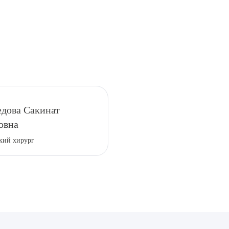
рите сопутствующую услугу
дова Сакинат
овна
кий хирург
ПОДТВЕР
ТПРАВИТЬ
Я даю согласие на
обработку персональных да