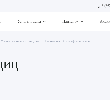
8 (86
и
Услуги и цены
Пациенту
Акци
Услуги пластического хирурга
Пластика тела
Липофилинг ягодиц
диц