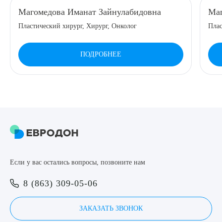
Магомедова Иманат Зайнулабидовна
Маг
8 (863) 309-05-06
Пластический хирург, Хирург, Онколог
Плас
ЗАКАЗАТЬ ЗВОНОК
ПОДРОБНЕЕ
ЗАПИСЬ ОНЛАЙН
Выберите сопутствующую услугу
ПОДТВЕРДИТЬ
Если у вас остались вопросы, позвоните нам
ОТПРАВИТЬ
8 (863) 309-05-06
Я даю согласие на
обработку персональных данных
ЗАКАЗАТЬ ЗВОНОК