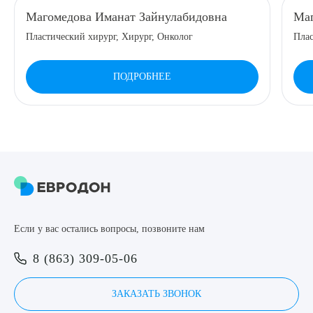
Магомедова Иманат Зайнулабидовна
Маг
8 (863) 309-05-06
Пластический хирург, Хирург, Онколог
Плас
ЗАКАЗАТЬ ЗВОНОК
ПОДРОБНЕЕ
ЗАПИСЬ ОНЛАЙН
Выберите сопутствующую услугу
ПОДТВЕРДИТЬ
Если у вас остались вопросы, позвоните нам
ОТПРАВИТЬ
8 (863) 309-05-06
Я даю согласие на
обработку персональных данных
ЗАКАЗАТЬ ЗВОНОК