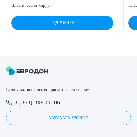
Пластический хирург
Плас
8 (863) 309-05-06
ПОДРОБНЕЕ
ЗАКАЗАТЬ ЗВОНОК
ЗАПИСЬ ОНЛАЙН
Выберите сопутствующую услугу
Если у вас остались вопросы, позвоните нам
ПОДТВЕРДИТЬ
8 (863) 309-05-06
ОТПРАВИТЬ
ЗАКАЗАТЬ ЗВОНОК
Я даю согласие на
обработку персональных данных