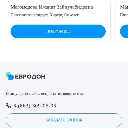
Магомедова Иманат Зайнулабидовна
Маг
8 (863) 309-05-06
Пластический хирург, Хирург, Онколог
Плас
ЗАКАЗАТЬ ЗВОНОК
ПОДРОБНЕЕ
ЗАПИСЬ ОНЛАЙН
Выберите сопутствующую услугу
ПОДТВЕРДИТЬ
Если у вас остались вопросы, позвоните нам
ОТПРАВИТЬ
8 (863) 309-05-06
Я даю согласие на
обработку персональных данных
ЗАКАЗАТЬ ЗВОНОК