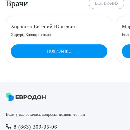
Врачи
ВСЕ ВРАЧИ
8 (863) 309-05-06
Хоронько Евгений Юрьевич
Мар
ЗАКАЗАТЬ ЗВОНОК
Хирург, Колопроктолог
Коло
ЗАПИСЬ ОНЛАЙН
ПОДРОБНЕЕ
Выберите сопутствующую услугу
ПОДТВЕРДИТЬ
Если у вас остались вопросы, позвоните нам
ОТПРАВИТЬ
8 (863) 309-05-06
Я даю согласие на
обработку персональных данных