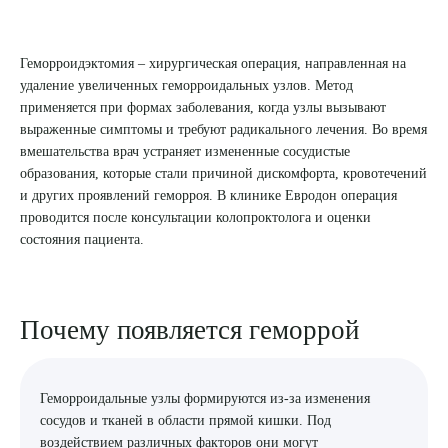
8 (863) 309-05-06
Геморроидэктомия – хирургическая операция, направленная на
удаление увеличенных геморроидальных узлов. Метод
ЗАКАЗАТЬ ЗВОНОК
применяется при формах заболевания, когда узлы вызывают
выраженные симптомы и требуют радикального лечения. Во время
вмешательства врач устраняет измененные сосудистые
ЗАПИСЬ ОНЛАЙН
образования, которые стали причиной дискомфорта, кровотечений
и других проявлений геморроя. В клинике Евродон операция
проводится после консультации колопроктолога и оценки
состояния пациента.
Почему появляется геморрой
Геморроидальные узлы формируются из-за изменения
сосудов и тканей в области прямой кишки. Под
воздействием различных факторов они могут