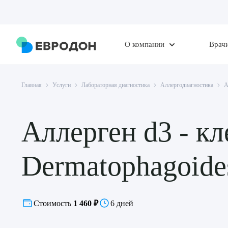
О компании
Врач
Главная
Услуги
Лабораторная диагностика
Аллергодиагностика
А
Аллерген d3 - к
Dermatophagoide
Стоимость
1 460 ₽
6 дней