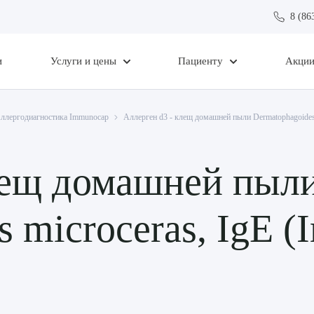
8 (86
и
Услуги и цены
Пациенту
Акци
ллергодиагностика Immunocap
Аллерген d3 - клещ домашней пыли Dermatophagoides
лещ домашней пыл
s microceras, IgE