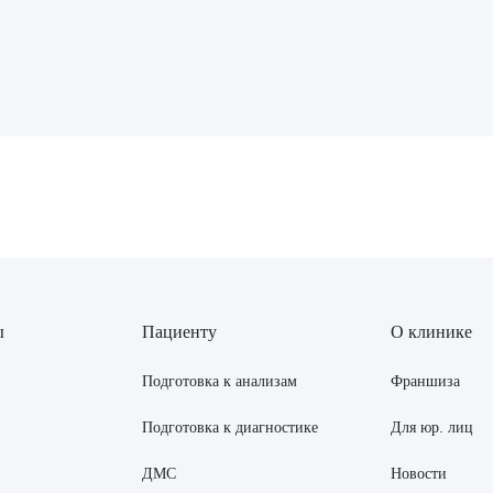
рите сопутствующую услугу
ПОДТВЕР
ТПРАВИТЬ
Я даю согласие на
обработку персональных да
ы
Пациенту
О клинике
Подготовка к анализам
Франшиза
Подготовка к диагностике
Для юр. лиц
ДМС
Новости