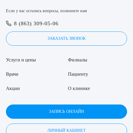
8 (863) 309-05-06
Если у вас остались вопросы, позвоните нам
8 (863) 309-05-06
Выберите сопутствующую услугу
ЗАКАЗАТЬ ЗВОНОК
ЗАКАЗАТЬ ЗВОНОК
ЗАПИСЬ ОНЛАЙН
ПОДТВЕРДИТЬ
Услуги и цены
Филиалы
ОТПРАВИТЬ
Врачи
Пациенту
Я даю согласие на
обработку персональных данных
Акции
О клинике
ЗАПИСЬ ОНЛАЙН
ЛИЧНЫЙ КАБИНЕТ