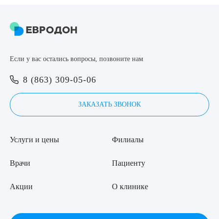
8 (863) 309-05-06
ЗАКАЗАТЬ ЗВОНОК
Если у вас остались вопросы, позвоните нам
Выберите сопутствующую услугу
ЗАПИСЬ ОНЛАЙН
8 (863) 309-05-06
ЗАКАЗАТЬ ЗВОНОК
ПОДТВЕРДИТЬ
ОТПРАВИТЬ
Услуги и цены
Филиалы
Я даю согласие на
обработку персональных данных
Врачи
Пациенту
Акции
О клинике