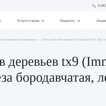
8 (86
и
Услуги и цены
Пациенту
Акци
ллергодиагностика Immunocap
Смесь аллергенов деревьев tx9 (ImmunoCAP), IgE: оль
в деревьев tx9 (Im
еза бородавчатая, л