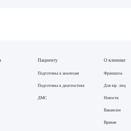
рите сопутствующую услугу
ПОДТВЕР
ТПРАВИТЬ
Я даю согласие на
обработку персональных да
ы
Пациенту
О клинике
Подготовка к анализам
Франшиза
Подготовка к диагностике
Для юр. лиц
ДМС
Новости
Вакансии
Врачам