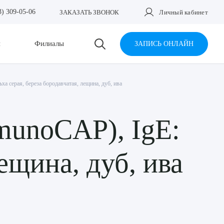
3) 309-05-06
ЗАКАЗАТЬ ЗВОНОК
Личный кабинет
и
Филиалы
ЗАПИСЬ ОНЛАЙН
ха серая, береза бородавчатая, лещина, дуб, ива
munoCAP), IgE:
ещина, дуб, ива