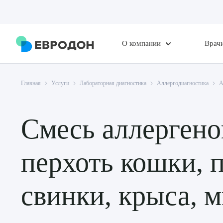
О компании
Врач
Главная
Услуги
Лабораторная диагностика
Аллергодиагностика
А
Смесь аллергено
перхоть кошки, 
свинки, крыса, 