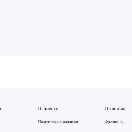
рите сопутствующую услугу
ПОДТВЕР
ТПРАВИТЬ
Я даю согласие на
обработку персональных да
ы
Пациенту
О клинике
Подготовка к анализам
Франшиза