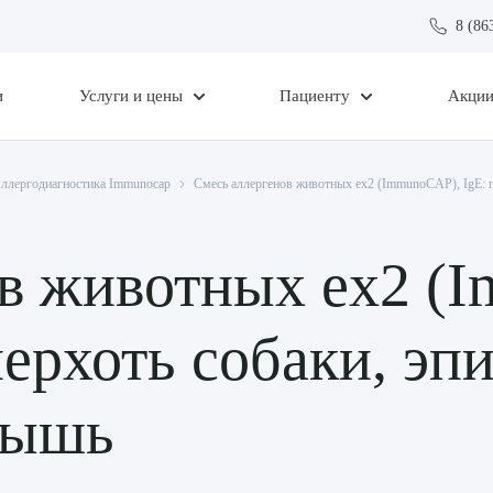
8 (86
и
Услуги и цены
Пациенту
Акци
ллергодиагностика Immunocap
Смесь аллергенов животных ex2 (ImmunoCAP), IgE: п
в животных ex2 (
перхоть собаки, эп
мышь