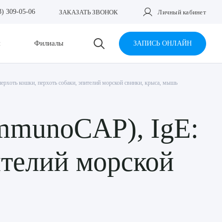
3) 309-05-06
ЗАКАЗАТЬ ЗВОНОК
Личный кабинет
и
Филиалы
ЗАПИСЬ ОНЛАЙН
ерхоть кошки, перхоть собаки, эпителий морской свинки, крыса, мышь
ImmunoCAP), IgE:
ителий морской