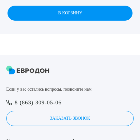
8 (863) 309-05-06
В КОРЗИНУ
ЗАКАЗАТЬ ЗВОНОК
ЗАПИСЬ ОНЛАЙН
Выберите сопутствующую услугу
Если у вас остались вопросы, позвоните нам
ПОДТВЕРДИТЬ
8 (863) 309-05-06
ОТПРАВИТЬ
ЗАКАЗАТЬ ЗВОНОК
Я даю согласие на
обработку персональных данных