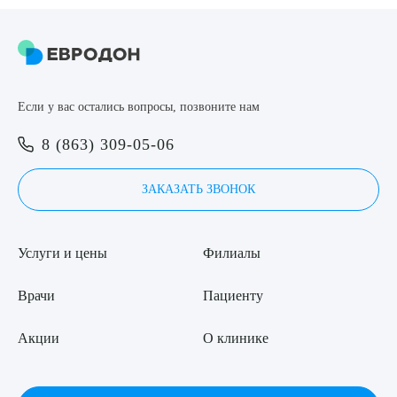
8 (863) 309-05-06
ЗАКАЗАТЬ ЗВОНОК
Если у вас остались вопросы, позвоните нам
Выберите сопутствующую услугу
ЗАПИСЬ ОНЛАЙН
8 (863) 309-05-06
ЗАКАЗАТЬ ЗВОНОК
ПОДТВЕРДИТЬ
ОТПРАВИТЬ
Услуги и цены
Филиалы
Я даю согласие на
обработку персональных данных
Врачи
Пациенту
Акции
О клинике