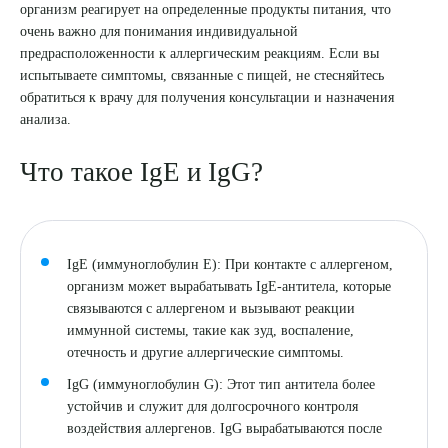
организм реагирует на определенные продукты питания, что
очень важно для понимания индивидуальной
8 (863) 309-05-06
предрасположенности к аллергическим реакциям. Если вы
испытываете симптомы, связанные с пищей, не стесняйтесь
ЗАКАЗАТЬ ЗВОНОК
обратиться к врачу для получения консультации и назначения
анализа.
ЗАПИСЬ ОНЛАЙН
Что такое IgE и IgG?
IgE (иммуноглобулин E): При контакте с аллергеном,
организм может вырабатывать IgE-антитела, которые
связываются с аллергеном и вызывают реакции
иммунной системы, такие как зуд, воспаление,
отечность и другие аллергические симптомы.
IgG (иммуноглобулин G): Этот тип антитела более
устойчив и служит для долгосрочного контроля
воздействия аллергенов. IgG вырабатываются после