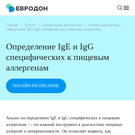
Главная
Услуги
Лабораторная диагностика
Аллергодиагностика
Личный кабинет
Определение IgE и IgG специфических к пищевым аллергенам
Определение IgE и IgG
О компании
специфических к пищевым
Новости
Врачи
аллергенам
Статьи
Руководство клиники
Услуги и цены
ОНЛАЙН-РАСПИСАНИЕ
Вакансии
Направления
Пациенту
Врачам
Лабораторная диагностика
Подготовка к анализам
Правовая информация
Инструментальная диагностика
Акции
Подготовка к диагностике
Политика конфиденциальности
Хирургический стационар
Анализ на определение IgE и IgG специфических к пищевым
ДМС
Филиалы
аллергенам — это важный инструмент в диагностике пищевых
Пользовательское соглашение
аллергий и непереносимости. Он позволяет выявить, как